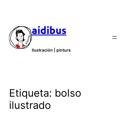
Saltar
al
contenido
aidibus
Ilustración | pintura
Etiqueta:
bolso
ilustrado