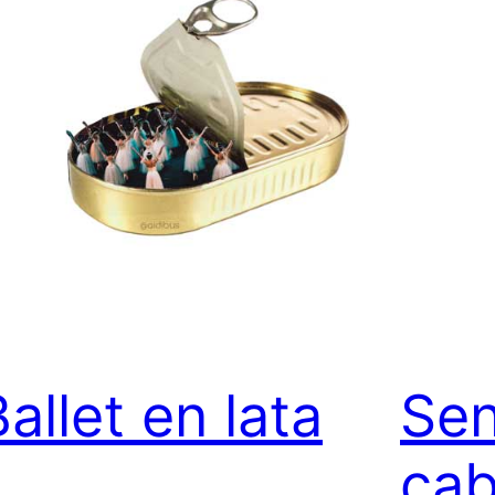
allet en lata
Sen
ca