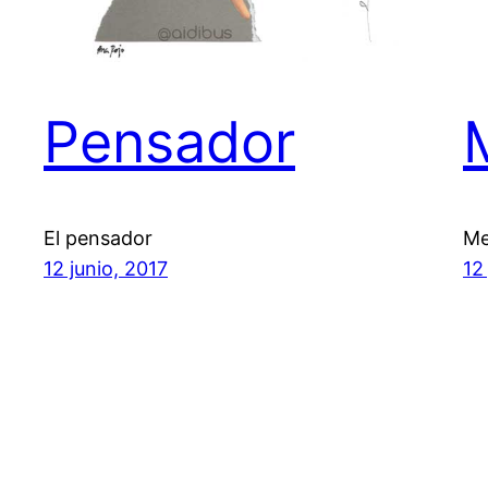
Pensador
El pensador
Me
12 junio, 2017
12