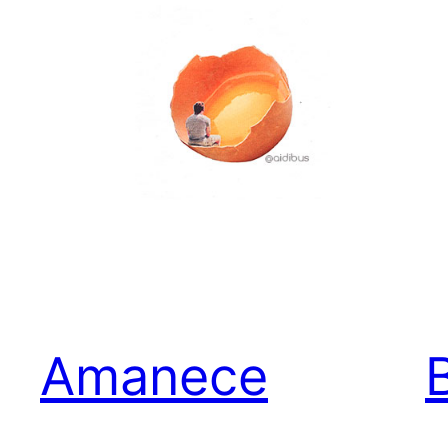
Amanece
B