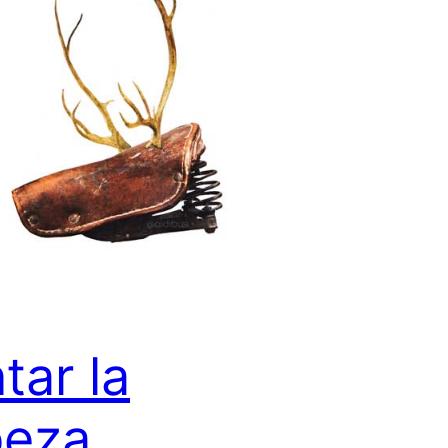
tar la
beza