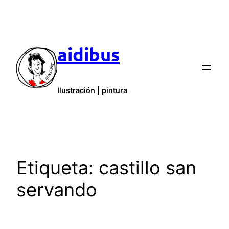
Saltar
al
contenido
aidibus
Ilustración | pintura
Etiqueta:
castillo san
servando