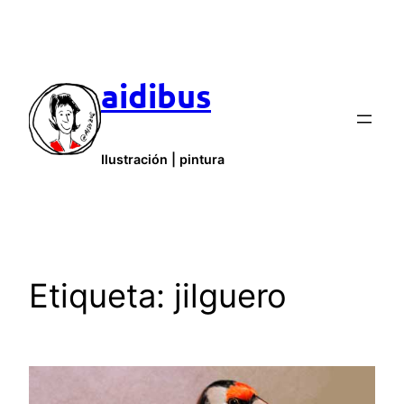
Saltar
al
contenido
aidibus
Ilustración | pintura
Etiqueta:
jilguero