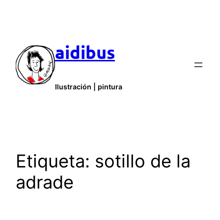
Saltar
al
contenido
aidibus
Ilustración | pintura
Etiqueta:
sotillo de la
adrade